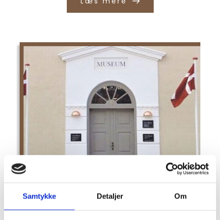
Læs mere
Middelfart Museum
Samtykke
Detaljer
Om
Læs mere