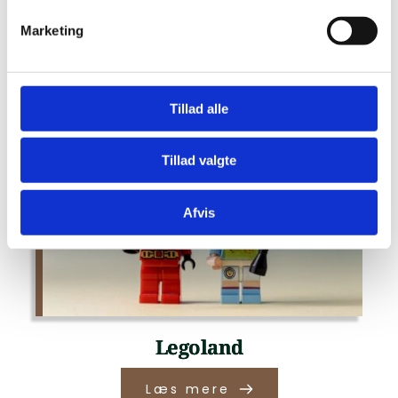
Marketing
Tillad alle
Tillad valgte
Afvis
Legoland
Læs mere