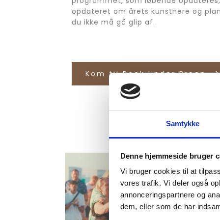
programmet, som løbende opdateres, 
opdateret om årets kunstnere og plan
du ikke må gå glip af.
Kom til Rock Under Broen
Samtykke
Denne hjemmeside bruger c
Vi bruger cookies til at tilpas
vores trafik. Vi deler også 
annonceringspartnere og anal
dem, eller som de har indsaml