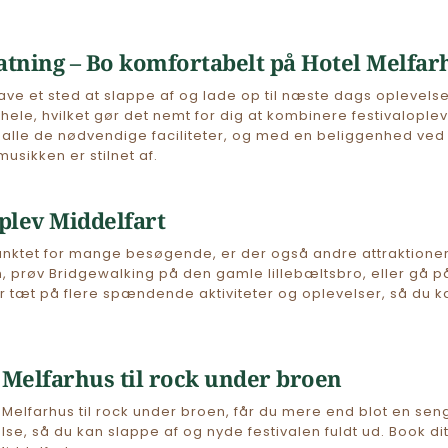
tning – Bo komfortabelt på Hotel Melfar
 have et sted at slappe af og lade op til næste dags oplevelse
ele, hvilket gør det nemt for dig at kombinere festivalople
lle de nødvendige faciliteter, og med en beliggenhed ved m
usikken er stilnet af.
plev Middelfart
ktet for mange besøgende, er der også andre attraktioner i
, prøv 
Bridgewalking på den gamle lillebæltsbro
, eller gå 
r tæt på flere spændende aktiviteter og oplevelser, så du ka
 Melfarhus til rock under broen
Melfarhus til rock under broen, får du mere end blot en seng 
lse, så du kan slappe af og nyde festivalen fuldt ud. Book dit 