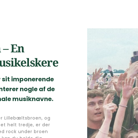
– En 
musikelskere
 sit imponerende 
terer nogle af de 
onale musiknavne.
r Lillebæltsbroen, og 
t helt tredje, er der 
d rock under broen 