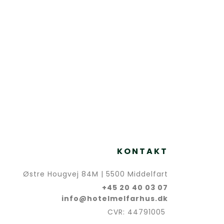
KONTAKT
Østre Hougvej 84M | 5500 Middelfart
+45 20 40 03 07
info@hotelmelfarhus.dk
CVR: 44791005 