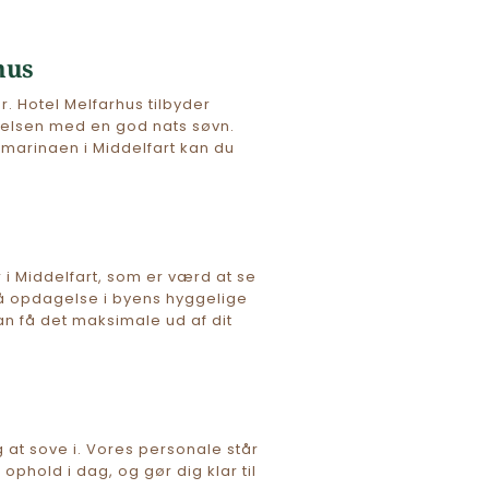
hus
r. Hotel Melfarhus tilbyder 
velsen med en god nats søvn. 
arinaen i Middelfart kan du 
 Middelfart, som er værd at se 
på opdagelse i byens hyggelige 
n få det maksimale ud af dit 
at sove i. Vores personale står 
ophold i dag, og gør dig klar til 